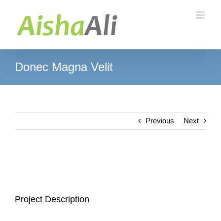
Skip
to
content
Donec Magna Velit
Previous
Next
View
Larger
Image
Project Description